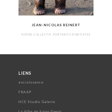
JEAN-NICOLAS REINERT
NOTRE COLLECTIF
,
PORTRAITS D'ARTISTES
LIENS
excroissance
FRAAP
HCE Studio Galerie
La Ville de Saint-Denis