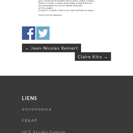
Navigation
← Jean-Nicolas Reinert
de
Claire Kito →
l’article
LIENS
excroissance
FRAAP
HCE Studio Galerie