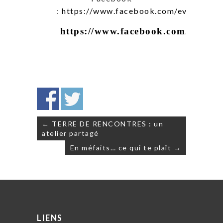
:
https://www.facebook.com/events/18
https://www.facebook.com/sissy.a
Navigation
← TERRE DE RENCONTRES : un
de
atelier partagé
l’article
En méfaits… ce qui te plaît →
LIENS