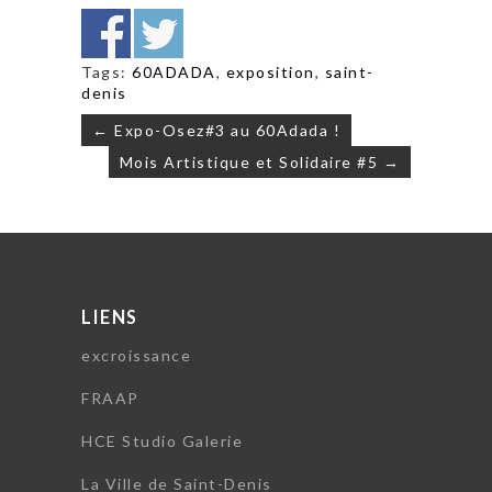
Tags:
60ADADA
,
exposition
,
saint-
denis
Navigation
← Expo-Osez#3 au 60Adada !
de
Mois Artistique et Solidaire #5 →
l’article
LIENS
excroissance
FRAAP
HCE Studio Galerie
La Ville de Saint-Denis