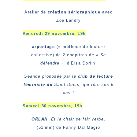
Atelier de
création sérigraphique
avec
Zoé Landry
Vendredi 29 novembre, 19h
arpentage
(= méthode de lecture
collective) de 2 chapitres de «
Se
défendre »
d’Elsa Dorlin
Séance proposée par le
club de lecture
féministe de
Saint-Denis, qui fête ses 5
ans !
Samedi 30 novembre, 19h
ORLAN
, Et la chair se fait verbe
,
(51’min) de Fanny Dal Magro