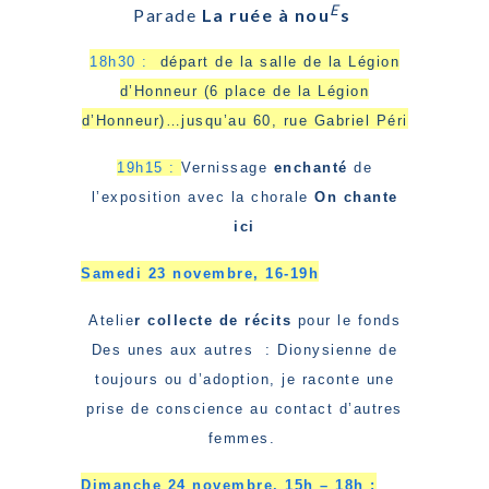
E
Parade
La ruée à nou
s
18h30 :
départ de la salle de la Légion
d’Honneur (6 place de la Légion
d’Honneur)…jusqu’au 60, rue Gabriel Péri
19h15 :
Vernissage
enchanté
de
l’exposition avec la chorale
On chante
ici
Samedi 23 novembre, 16-19h
Atelie
r collecte de récits
pour le fonds
Des unes aux autres : Dionysienne de
toujours ou d’adoption, je raconte une
prise de conscience au contact d’autres
femmes.
Dimanche 24 novembre, 15h – 18h :