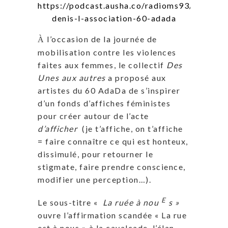
https://podcast.ausha.co/radioms93/saint-
denis-l-association-60-adada
l’occasion de la journée de
À
mobilisation contre les violences
faites aux femmes, le collectif
Des
Unes aux autres
a proposé aux
artistes du 60 AdaDa de s’inspirer
d’un fonds d’affiches féministes
pour créer autour de l’acte
d’afficher
(je t’affiche, on t’affiche
= faire connaître ce qui est honteux,
dissimulé, pour retourner le
stigmate, faire prendre conscience,
modifier une perception…).
E
Le sous-titre «
La ruée à nou
s »
ouvre l’affirmation scandée « La rue
est à nous » à la cavalcade, l’élan