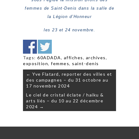
femmes de Saint-Denis dans la salle de
la Légion d’Honneur
les 23 et
24 novembre.
Tags:
60ADADA
,
affiches
,
archives
,
exposition
,
femmes
,
saint-denis
Navigation
← Yve Flatard, reporter des villes et
de
des campagnes – du 31 octobre au
l’article
17 novembre 2024
Le ciel de cristal éclate / haiku &
arts liés – du 10 au 22 décembre
2024 →