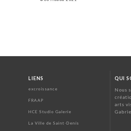
LIENS
QUI 
excroissance
Nous s
créati
FRAAP
arts vi
Gabrie
HCE Studio Galerie
La Ville de Saint-Denis