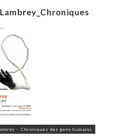
Lambrey_Chroniques
on
mbrey – Chroniques des gens humains