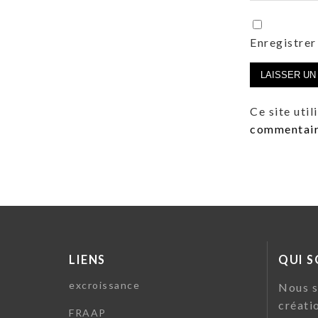
Enregistrer
Ce site uti
commentaire
LIENS
QUI 
excroissance
Nous s
créati
FRAAP