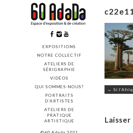
c22e1
EXPOSITIONS
NOTRE COLLECTIF
ATELIERS DE
SÉRIGRAPHIE
VIDÉOS
QUI SOMMES-NOUS?
Navigati
← Si l’Afri
de
PORTRAITS
l’article
D’ARTISTES
ATELIERS DE
PRATIQUE
Laisse
ARTISTIQUE
©60 Adada 2021