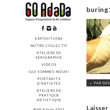
burin
EXPOSITIONS
NOTRE COLLECTIF
ATELIERS DE
SÉRIGRAPHIE
VIDÉOS
QUI SOMMES-NOUS?
PORTRAITS
Navigati
← PAR DES
D’ARTISTES
de
ATELIERS DE
l’article
PRATIQUE
ARTISTIQUE
Laisse
©60 Adada 2021