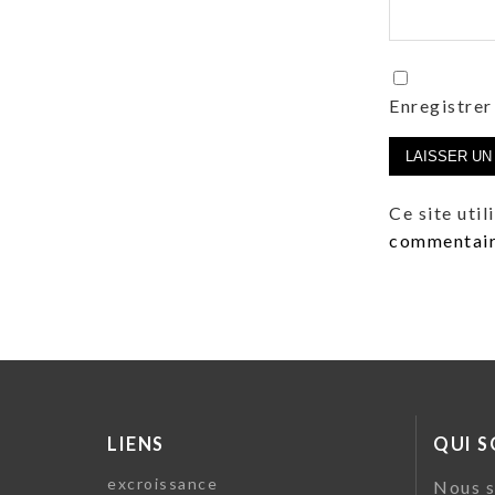
Enregistrer
Ce site uti
commentaire
LIENS
QUI 
excroissance
Nous s