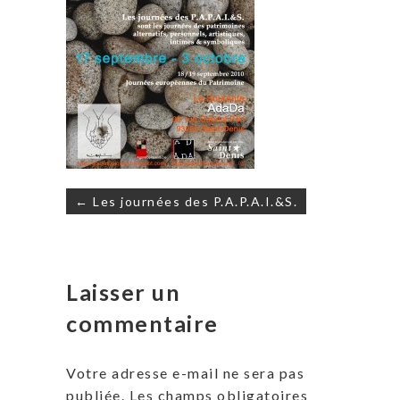
Navigation
← Les journées des P.A.P.A.I.&S.
de
l’article
Laisser un
commentaire
Votre adresse e-mail ne sera pas
publiée.
Les champs obligatoires