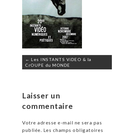
Navigation
← Les INSTANTS ViDEO & la
de
CrOUPE du MONDE
l’article
Laisser un
commentaire
Votre adresse e-mail ne sera pas
publiée.
Les champs obligatoires