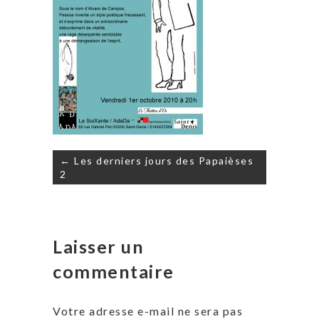
Navigation
← Les derniers jours des Papaièses
de
2
l’article
Laisser un
commentaire
Votre adresse e-mail ne sera pas