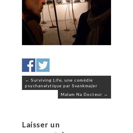
Navigation
← Surviving Life, une comédie
de
psychanalytique par Svankmajer
l’article
Malam Na Docteur →
Laisser un