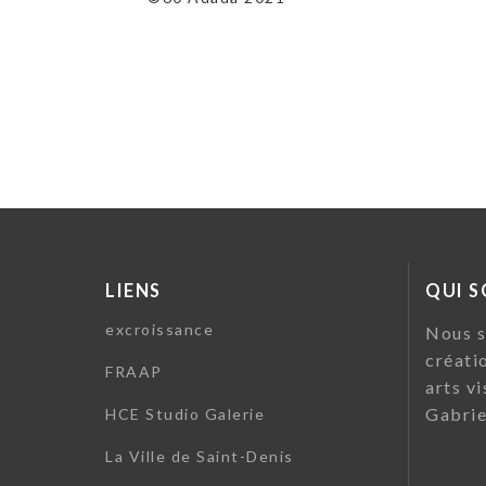
LIENS
QUI 
excroissance
Nous s
créati
FRAAP
arts vi
Gabrie
HCE Studio Galerie
La Ville de Saint-Denis