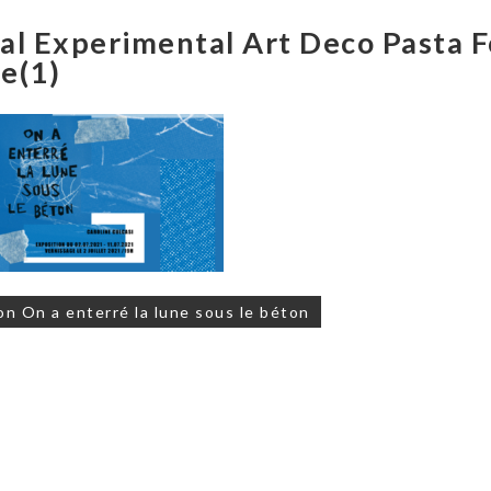
al Experimental Art Deco Pasta 
e(1)
on
on On a enterré la lune sous le béton