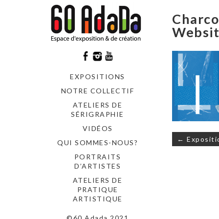
Charco
Websit
EXPOSITIONS
NOTRE COLLECTIF
ATELIERS DE
SÉRIGRAPHIE
VIDÉOS
Navigati
← Expositi
QUI SOMMES-NOUS?
de
l’article
PORTRAITS
D’ARTISTES
ATELIERS DE
PRATIQUE
ARTISTIQUE
©60 Adada 2021