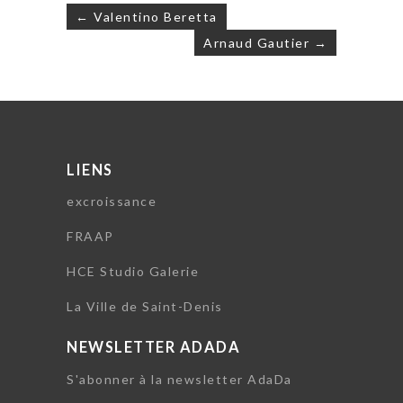
Navigation
← Valentino Beretta
de
Arnaud Gautier →
l’article
LIENS
excroissance
FRAAP
HCE Studio Galerie
La Ville de Saint-Denis
NEWSLETTER ADADA
S'abonner à la newsletter AdaDa