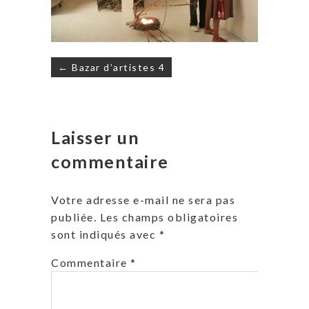
Navigation
← Bazar d’artistes 4
de
l’article
Laisser un
commentaire
Votre adresse e-mail ne sera pas
publiée.
Les champs obligatoires
sont indiqués avec
*
Commentaire
*