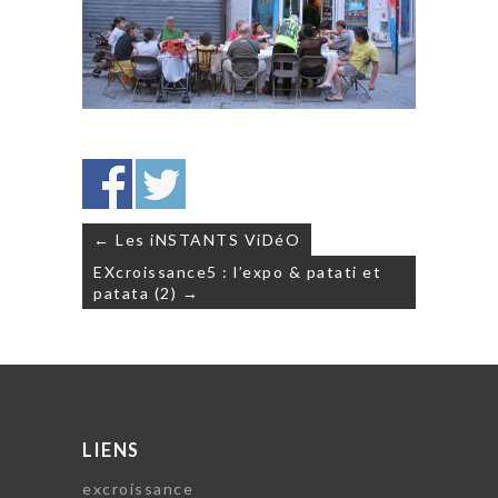
Navigation
← Les iNSTANTS ViDéO
de
EXcroissance5 : l’expo & patati et
l’article
patata (2) →
LIENS
excroissance