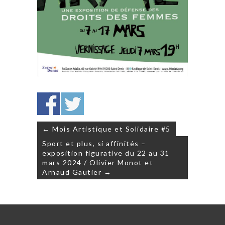
Navigation
← Mois Artistique et Solidaire #5
de
Sport et plus, si affinités –
l’article
exposition figurative du 22 au 31
mars 2024 / Olivier Monot et
Arnaud Gautier →