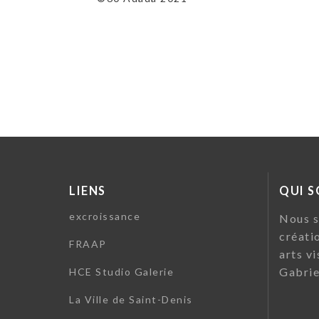
LIENS
QUI 
excroissance
Nous s
créati
FRAAP
arts vi
Gabrie
HCE Studio Galerie
La Ville de Saint-Denis