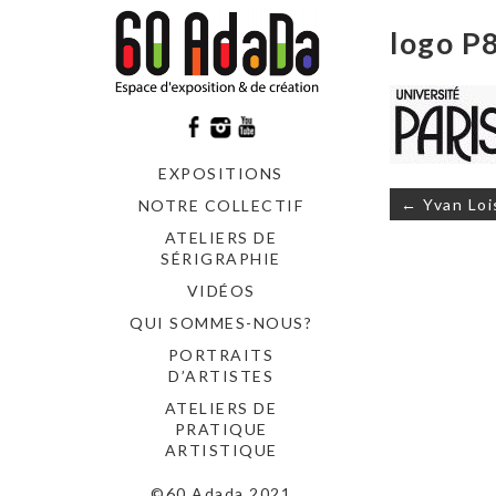
logo P
EXPOSITIONS
Navigati
← Yvan Loi
NOTRE COLLECTIF
de
ATELIERS DE
l’article
SÉRIGRAPHIE
VIDÉOS
QUI SOMMES-NOUS?
PORTRAITS
D’ARTISTES
ATELIERS DE
PRATIQUE
ARTISTIQUE
©60 Adada 2021