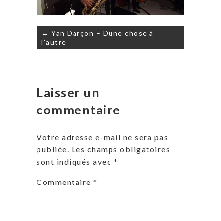
Navigation
← Yan Darçon – Dune chose à
de
l’autre
l’article
Laisser un
commentaire
Votre adresse e-mail ne sera pas
publiée.
Les champs obligatoires
sont indiqués avec
*
Commentaire
*