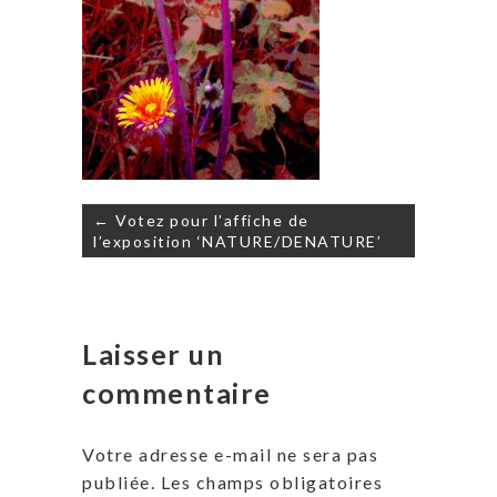
Navigation
← Votez pour l’affiche de
de
l’exposition ‘NATURE/DENATURE’
l’article
Laisser un
commentaire
Votre adresse e-mail ne sera pas
publiée.
Les champs obligatoires