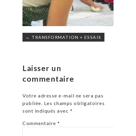
Navigation
← TRANSFORMATION + ESSAIS
de
l’article
Laisser un
commentaire
Votre adresse e-mail ne sera pas
publiée.
Les champs obligatoires
sont indiqués avec
*
Commentaire
*