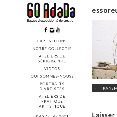
essore
EXPOSITIONS
NOTRE COLLECTIF
ATELIERS DE
SÉRIGRAPHIE
VIDÉOS
QUI SOMMES-NOUS?
PORTRAITS
Navigati
← TRANSF
D’ARTISTES
de
ATELIERS DE
l’article
PRATIQUE
ARTISTIQUE
Laisse
©60 Adada 2021