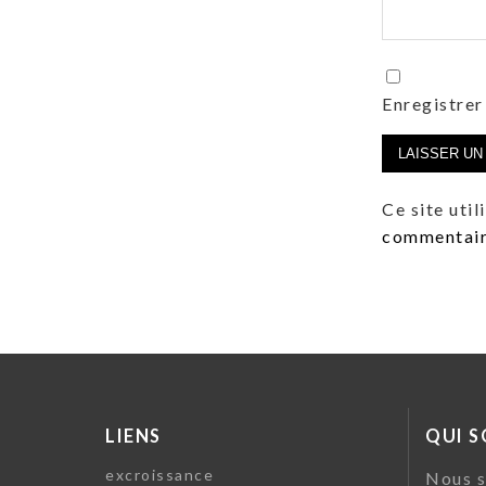
Enregistrer
Ce site uti
commentaire
LIENS
QUI 
excroissance
Nous s