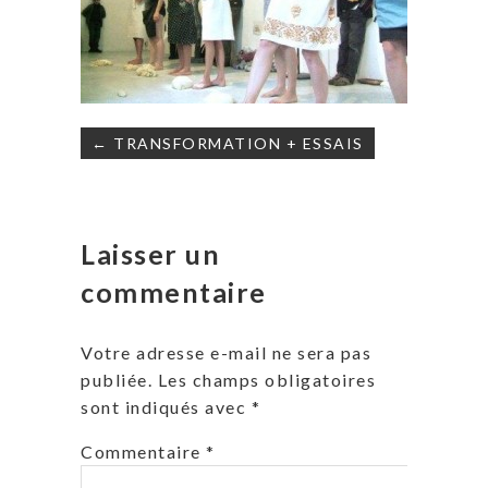
Navigation
← TRANSFORMATION + ESSAIS
de
l’article
Laisser un
commentaire
Votre adresse e-mail ne sera pas
publiée.
Les champs obligatoires
sont indiqués avec
*
Commentaire
*