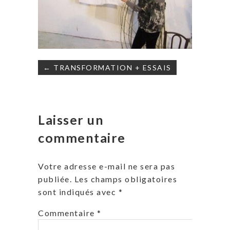
Navigation
← TRANSFORMATION + ESSAIS
de
l’article
Laisser un
commentaire
Votre adresse e-mail ne sera pas
publiée.
Les champs obligatoires
sont indiqués avec
*
Commentaire
*