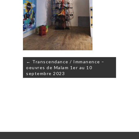
Navigation
← Transcendance / Immanence –
de
oeuvres de Malam 1er au 10
l’article
septembre 2023