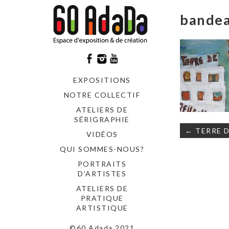
bandea
EXPOSITIONS
NOTRE COLLECTIF
ATELIERS DE
SÉRIGRAPHIE
Navigati
← TERRE D
VIDÉOS
de
l’article
QUI SOMMES-NOUS?
PORTRAITS
D’ARTISTES
ATELIERS DE
PRATIQUE
ARTISTIQUE
©60 Adada 2021