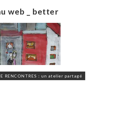
u web _ better
on
E RENCONTRES : un atelier partagé