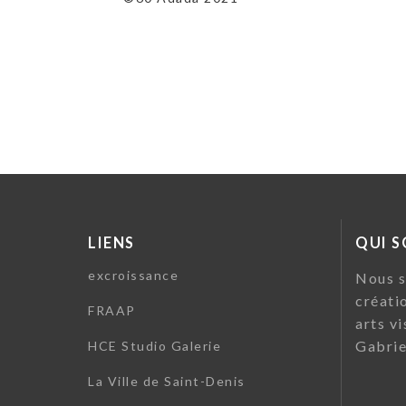
LIENS
QUI 
excroissance
Nous s
créati
FRAAP
arts vi
Gabrie
HCE Studio Galerie
La Ville de Saint-Denis