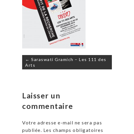
Navigation
← Saraswati Gramich – Les 111 des
de
Arts
l’article
Laisser un
commentaire
Votre adresse e-mail ne sera pas
publiée.
Les champs obligatoires