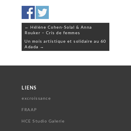
Navigation
← Hélène Cohen-Solal & Anna
de
Rouker – Cris de femmes
l’article
Un mois artistique et solidaire au 60
Adada →
LIENS
excroissance
FRAAP
HCE Studio Galerie