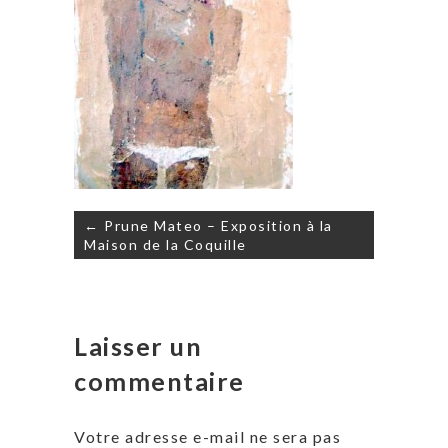
Navigation
← Prune Mateo – Exposition à la
de
Maison de la Coquille
l’article
Laisser un
commentaire
Votre adresse e-mail ne sera pas