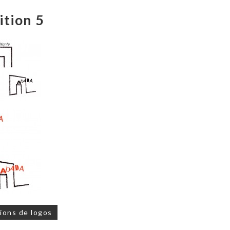
ition 5
on
ions de logos