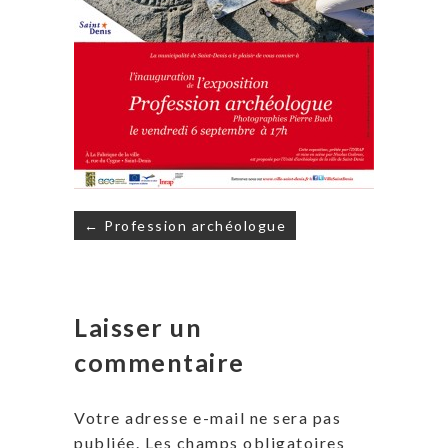
Navigation
← Profession archéologue
de
l’article
Laisser un
commentaire
Votre adresse e-mail ne sera pas
publiée.
Les champs obligatoires