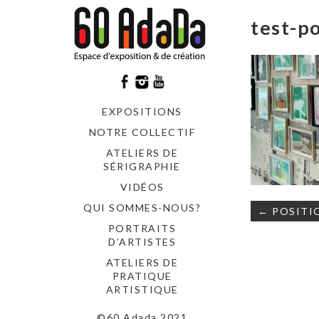
test-p
EXPOSITIONS
NOTRE COLLECTIF
ATELIERS DE
SÉRIGRAPHIE
VIDÉOS
Navigati
QUI SOMMES-NOUS?
← POSITION
de
PORTRAITS
l’article
D’ARTISTES
ATELIERS DE
PRATIQUE
ARTISTIQUE
©60 Adada 2021