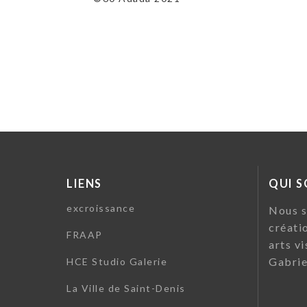
LIENS
QUI 
excroissance
Nous s
créati
FRAAP
arts vi
Gabrie
HCE Studio Galerie
La Ville de Saint-Denis