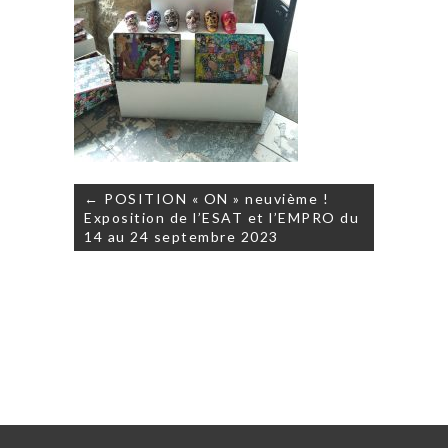
Navigation
← POSITION « ON » neuvième !
de
Exposition de l’ESAT et l’EMPRO du
l’article
14 au 24 septembre 2023