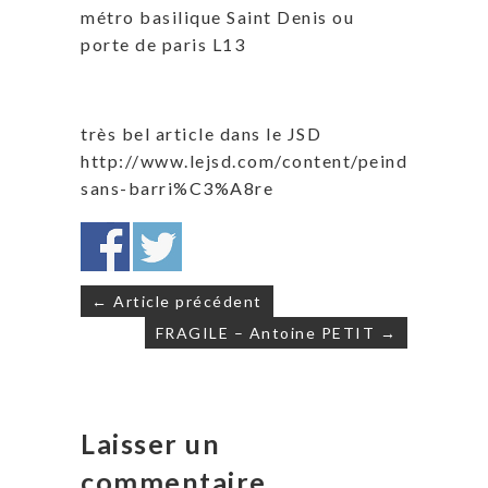
métro basilique Saint Denis ou
porte de paris L13
très bel article dans le JSD
http://www.lejsd.com/content/peindre-
sans-barri%C3%A8re
Navigation
← Article précédent
de
FRAGILE – Antoine PETIT →
l’article
Laisser un
commentaire