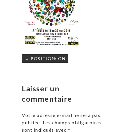
Navigation
← POSITION: ON
de
l’article
Laisser un
commentaire
Votre adresse e-mail ne sera pas
publiée.
Les champs obligatoires
sont indiqués avec
*