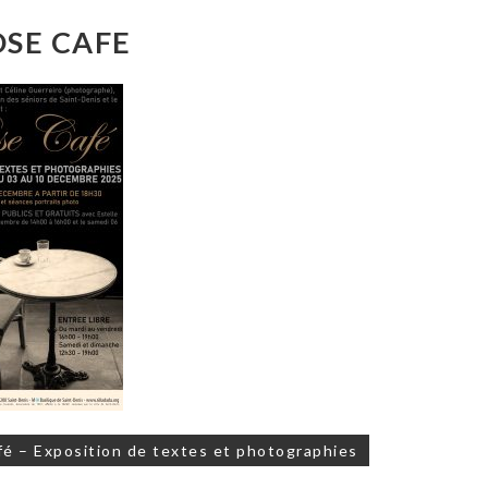
OSE CAFE
on
é – Exposition de textes et photographies