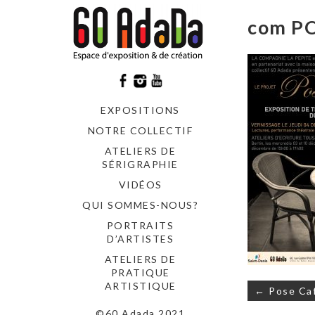
com P
EXPOSITIONS
NOTRE COLLECTIF
ATELIERS DE
SÉRIGRAPHIE
VIDÉOS
QUI SOMMES-NOUS?
PORTRAITS
D’ARTISTES
ATELIERS DE
PRATIQUE
Navigati
ARTISTIQUE
← Pose Caf
de
©60 Adada 2021