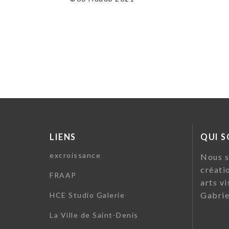
l’article
LIENS
QUI 
excroissance
Nous s
créati
FRAAP
arts vi
Gabrie
HCE Studio Galerie
La Ville de Saint-Denis