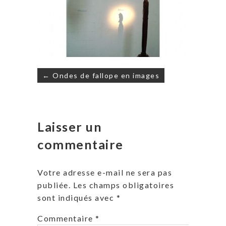
Navigation
← Ondes de fallope en images
de
l’article
Laisser un
commentaire
Votre adresse e-mail ne sera pas
publiée.
Les champs obligatoires
sont indiqués avec
*
Commentaire
*