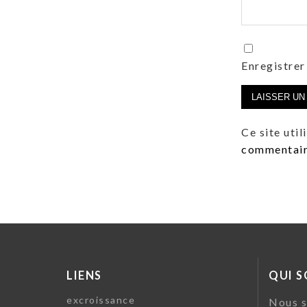
Enregistrer
Ce site uti
commentaire
LIENS
QUI 
excroissance
Nous s