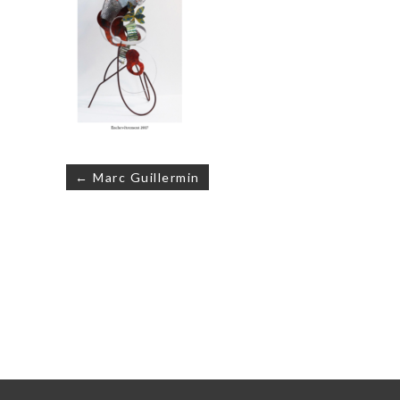
Navigation
← Marc Guillermin
de
l’article