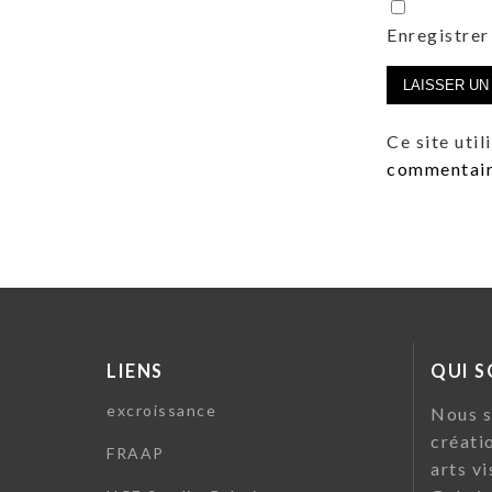
Enregistrer
Ce site uti
commentaire
LIENS
QUI 
excroissance
Nous s
créati
FRAAP
arts vi