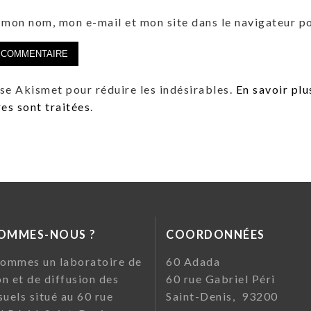
 mon nom, mon e-mail et mon site dans le navigateur 
lise Akismet pour réduire les indésirables.
En savoir plu
s sont traitées
.
SOMMES-NOUS ?
COORDONNÉES
ommes un laboratoire de
60 Ada
on et de diffusion des
60 rue Gabriel Pé
suels situé au 60 rue
Saint-Denis, 93200