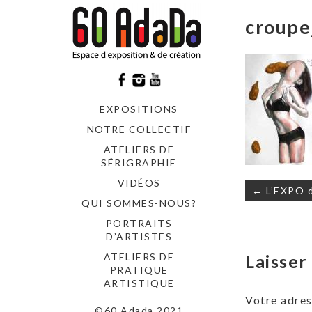
croupe
EXPOSITIONS
NOTRE COLLECTIF
ATELIERS DE
SÉRIGRAPHIE
VIDÉOS
Navigati
← L’EXPO 
de
QUI SOMMES-NOUS?
l’article
PORTRAITS
D’ARTISTES
ATELIERS DE
Laisse
PRATIQUE
ARTISTIQUE
Votre adres
©60 Adada 2021