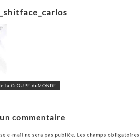
_shitface_carlos
on
de la CrOUPE duMONDE
r un commentaire
se e-mail ne sera pas publiée.
Les champs obligatoires