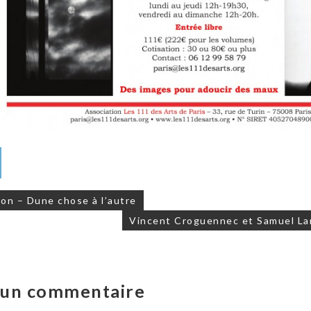
on
on – Dune chose à l’autre
Vincent Croguennec et Samuel La
r un commentaire