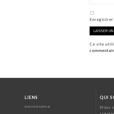
Enregistrer
Ce site uti
commentaire
LIENS
QUI 
excroissance
Nous s
créati