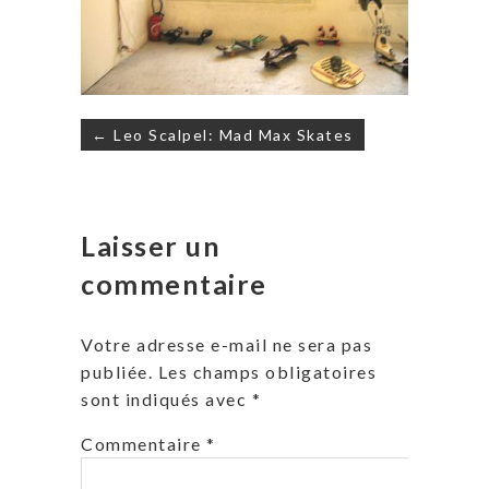
Navigation
← Leo Scalpel: Mad Max Skates
de
l’article
Laisser un
commentaire
Votre adresse e-mail ne sera pas
publiée.
Les champs obligatoires
sont indiqués avec
*
Commentaire
*