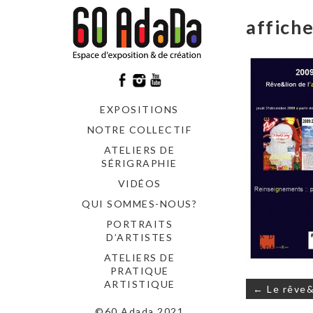
affich
EXPOSITIONS
NOTRE COLLECTIF
ATELIERS DE
SÉRIGRAPHIE
VIDÉOS
QUI SOMMES-NOUS?
PORTRAITS
D’ARTISTES
ATELIERS DE
PRATIQUE
Navigati
ARTISTIQUE
← Le rêve&l
de
©60 Adada 2021