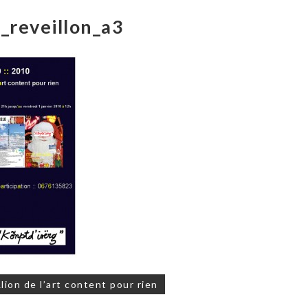
e_reveillon_a3
on
ion de l’art content pour rien