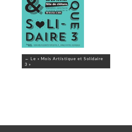
Navigation
← Le « Mois Artistique et Solidaire
de
3 »
l’article