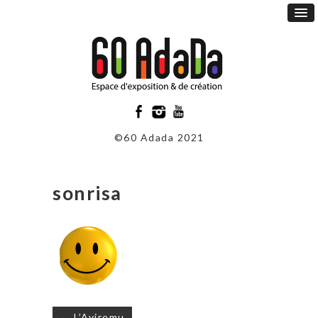
©60 Adada 2021
sonrisa
Navigation
← L’Aviremu