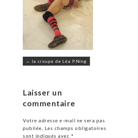
Navigation
← la croupe de Léa P.Ning
de
l’article
Laisser un
commentaire
Votre adresse e-mail ne sera pas
publiée.
Les champs obligatoires
sont indiqués avec
*