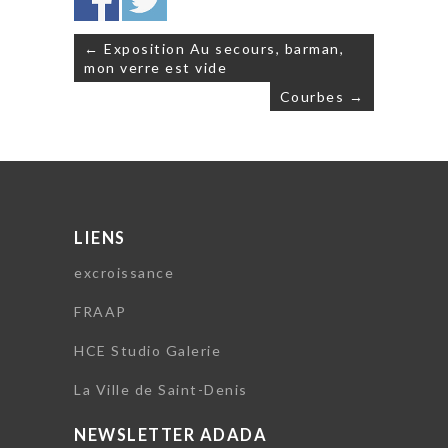
Navigation
← Exposition Au secours, barman,
de
mon verre est vide
l’article
Courbes →
LIENS
excroissance
FRAAP
HCE Studio Galerie
La Ville de Saint-Denis
NEWSLETTER ADADA