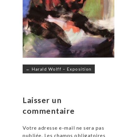
Navigation
← Harald Wolff – Exposition
de
l’article
Laisser un
commentaire
Votre adresse e-mail ne sera pas
publiée.
Les champs obligatoires