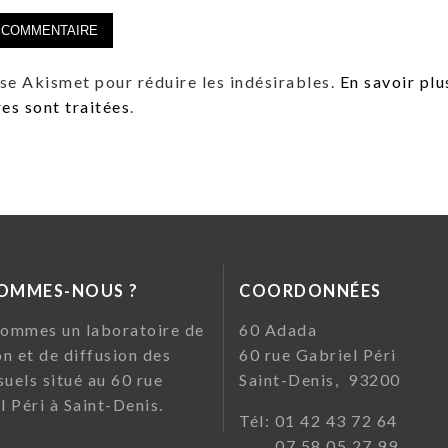
lise Akismet pour réduire les indésirables.
En savoir plu
s sont traitées
.
SOMMES-NOUS ?
COORDONNÉES
ommes un laboratoire de
60 Ada
on et de diffusion des
60 rue Gabriel Pé
suels situé au 60 rue
Saint-Denis, 93200
l Péri à Saint-Denis.
Tél: 01 42 43 72
07 58 05 27 99