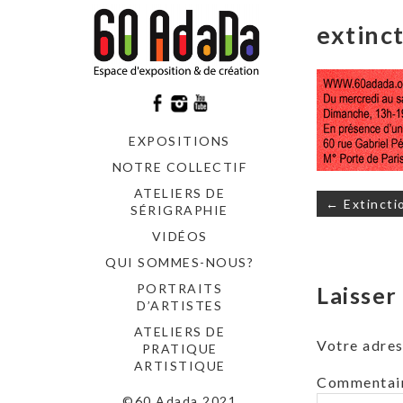
extinc
EXPOSITIONS
NOTRE COLLECTIF
ATELIERS DE
Navigati
← Extincti
SÉRIGRAPHIE
de
l’article
VIDÉOS
QUI SOMMES-NOUS?
PORTRAITS
Laisse
D’ARTISTES
ATELIERS DE
Votre adres
PRATIQUE
ARTISTIQUE
Commentai
©60 Adada 2021