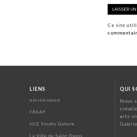
Ce site uti
commentaire
LIENS
QUI 
excroissance
Nous s
créati
FRAAP
arts vi
Gabrie
HCE Studio Galerie
La Ville de Saint-Denis