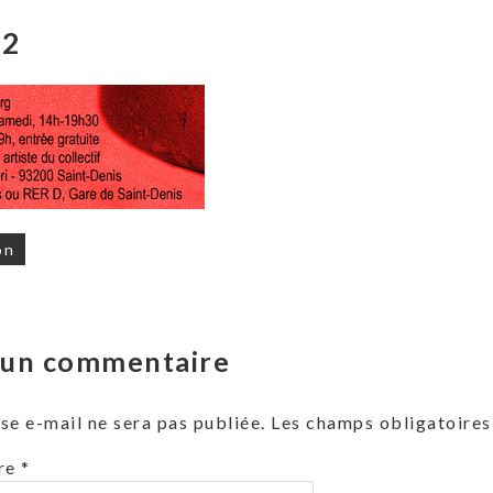
t2
on
on
r un commentaire
se e-mail ne sera pas publiée.
Les champs obligatoires
re
*